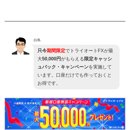
白鳥
只今
期間限定
でトライオートFXが最
大
50,000円
がもらえる
限定キャッシ
ュバック・キャンペーン
を実施して
います。口座だけでも作っておくと
お得です。