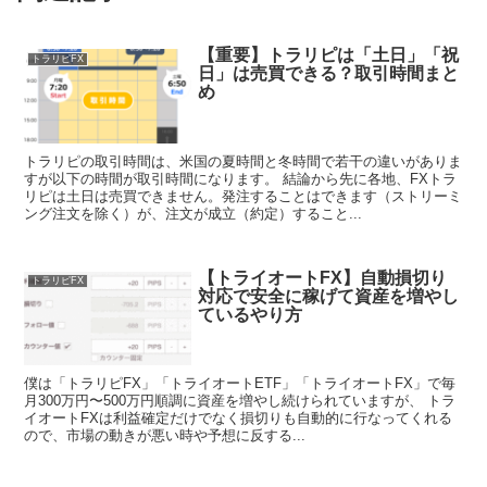
【重要】トラリピは「土日」「祝
トラリピFX
日」は売買できる？取引時間まと
め
トラリピの取引時間は、米国の夏時間と冬時間で若干の違いがありま
すが以下の時間が取引時間になります。 結論から先に各地、FXトラ
リピは土日は売買できません。発注することはできます（ストリーミ
ング注文を除く）が、注文が成立（約定）すること...
【トライオートFX】自動損切り
トラリピFX
対応で安全に稼げて資産を増やし
ているやり方
僕は「トラリピFX」「トライオートETF」「トライオートFX」で毎
月300万円〜500万円順調に資産を増やし続けられていますが、 トラ
イオートFXは利益確定だけでなく損切りも自動的に行なってくれる
ので、市場の動きが悪い時や予想に反する...